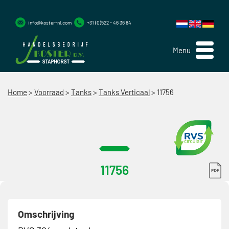
info@koster-nl.com
+31 (0)522 - 46 36 84
Menu
Home
>
Voorraad
>
Tanks
>
Tanks Verticaal
>
11756
11756
Omschrijving