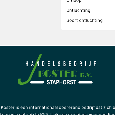
Ontluchting
Soort ontluchting
 Koster is een internationaal opererend bedrijf dat zich
rkoop van gebruikte RVS tanks en machines voor voedin