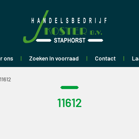
r ons
Zoeken in voorraad
Contact
La
11612
11612