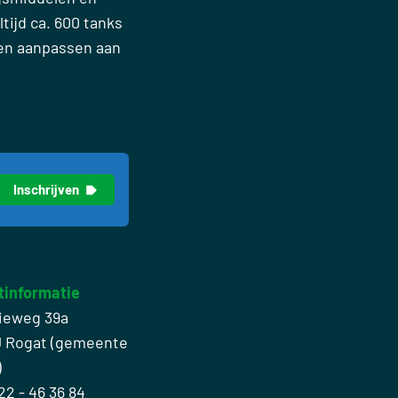
tijd ca. 600 tanks
nen aanpassen aan
tinformatie
ieweg 39a
J Rogat (gemeente
)
22 - 46 36 84