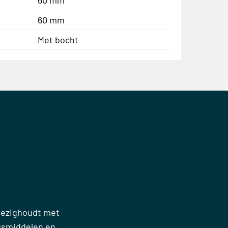
60 mm
Met bocht
 bezighoudt met
gsmiddelen en