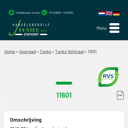
info@koster-nl.com
+31 (0)522 - 46 36 84
Menu
Home
>
Voorraad
>
Tanks
>
Tanks Verticaal
>
11601
11601
Omschrijving