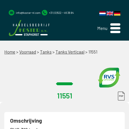
info@koster-nl.com
+31 (0)522 - 46 36 84
Menu
Home
>
Voorraad
>
Tanks
>
Tanks Verticaal
>
11551
11551
Omschrijving