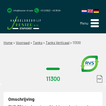
info@koster-nl.com
+31 (0)522 - 46 36 84
Menu
Home
>
Voorraad
>
Tanks
>
Tanks Verticaal
>
11300
11300
Omschrijving