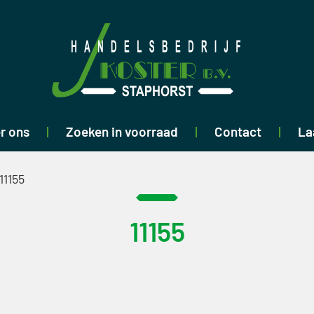
r ons
Zoeken in voorraad
Contact
La
11155
11155