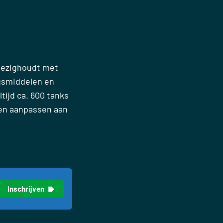
 bezighoudt met
gsmiddelen en
tijd ca. 600 tanks
nen aanpassen aan