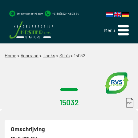
info@koster-nl.com
+31 (0)522 - 46 36 84
Menu
Home
>
Voorraad
>
Tanks
>
Silo's
>
15032
15032
Omschrijving