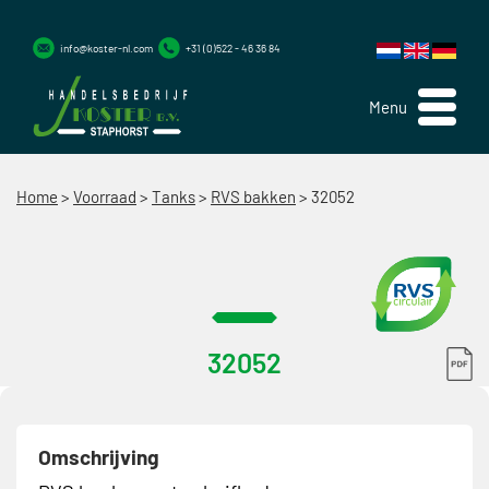
info@koster-nl.com
+31 (0)522 - 46 36 84
Menu
Home
>
Voorraad
>
Tanks
>
RVS bakken
>
32052
32052
Omschrijving