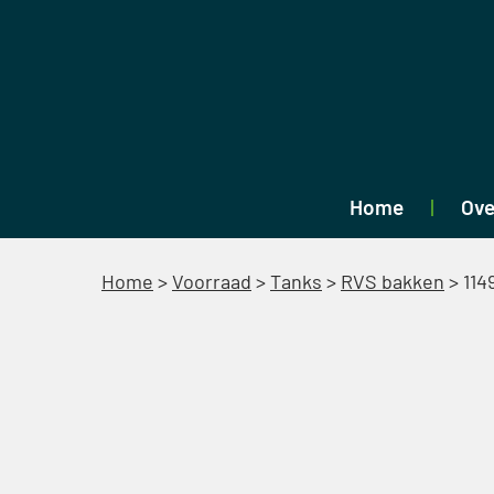
Home
Ove
Home
>
Voorraad
>
Tanks
>
RVS bakken
>
114