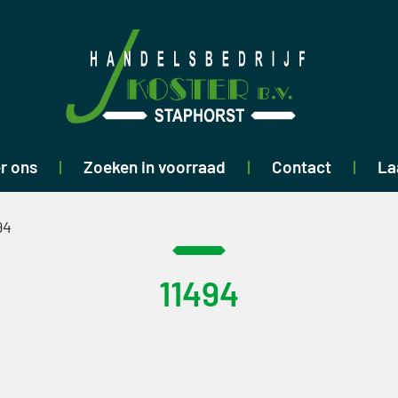
r ons
Zoeken in voorraad
Contact
La
94
11494