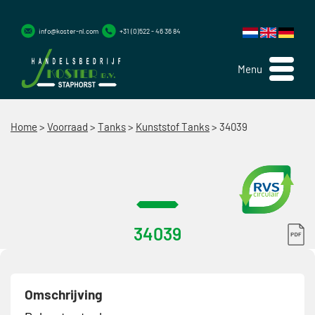
info@koster-nl.com
+31 (0)522 - 46 36 84
Menu
Home
>
Voorraad
>
Tanks
>
Kunststof Tanks
>
34039
34039
Omschrijving