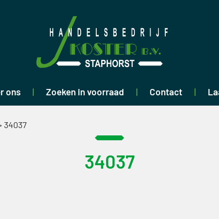
r ons
Zoeken in voorraad
Contact
La
>
34037
34037