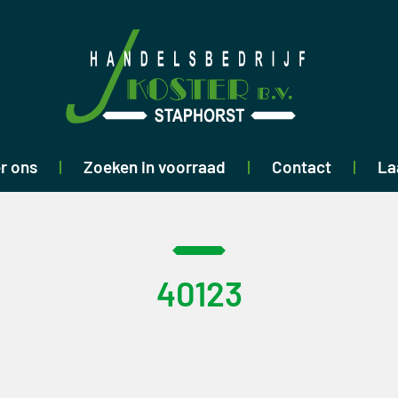
r ons
Zoeken in voorraad
Contact
La
40123