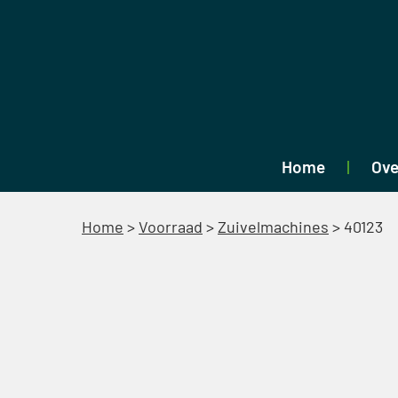
Home
Ove
Home
>
Voorraad
>
Zuivelmachines
>
40123