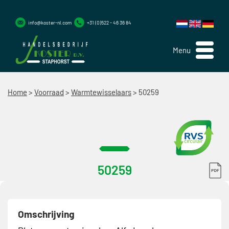
info@koster-nl.com
+31 (0)522 - 46 36 84
Menu
Home
>
Voorraad
>
Warmtewisselaars
>
50259
50259
Omschrijving