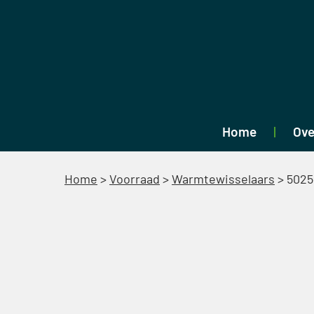
Home
Ove
Home
>
Voorraad
>
Warmtewisselaars
>
5025