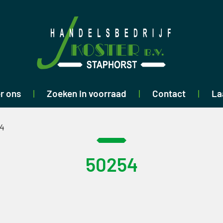
r ons
Zoeken in voorraad
Contact
La
4
50254