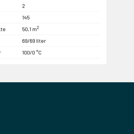
2
145
2
kte
50,1 m
69/69 liter
r
100/0 °C