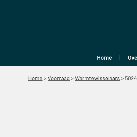
Home
Ove
Home
>
Voorraad
>
Warmtewisselaars
>
5024