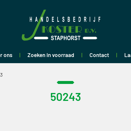
r ons
Zoeken in voorraad
Contact
La
3
50243