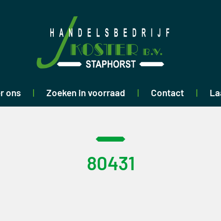
r ons
Zoeken in voorraad
Contact
La
80431