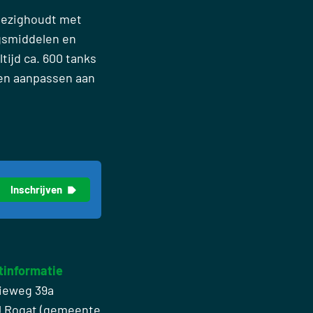
 bezighoudt met
gsmiddelen en
tijd ca. 600 tanks
nen aanpassen aan
tinformatie
ieweg 39a
J Rogat (gemeente