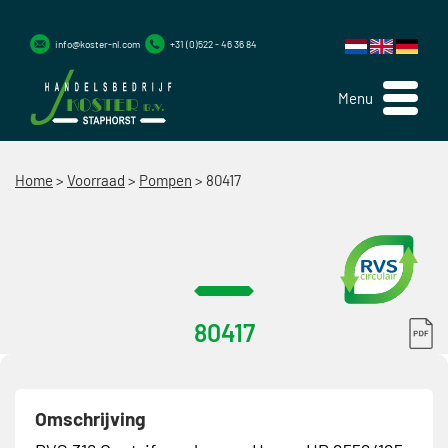
info@koster-nl.com
+31 (0)522 - 46 36 84
Menu
Home
>
Voorraad
>
Pompen
>
80417
80417
Omschrijving