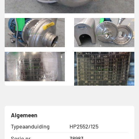
Algemeen
Typeaanduiding
HP2552/125
Serie nr.
38983