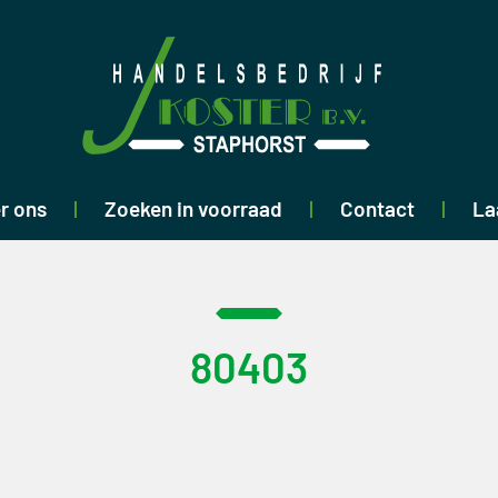
r ons
Zoeken in voorraad
Contact
La
80403