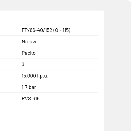
FP/66-40/152 (O - 115)
Nieuw
Packo
3
15.000 l.p.u.
1,7 bar
RVS 316