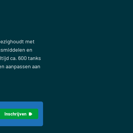
 bezighoudt met
gsmiddelen en
tijd ca. 600 tanks
nen aanpassen aan