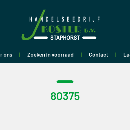
r ons
Zoeken in voorraad
Contact
La
80375