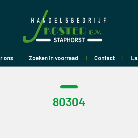
r ons
Zoeken in voorraad
Contact
La
80304