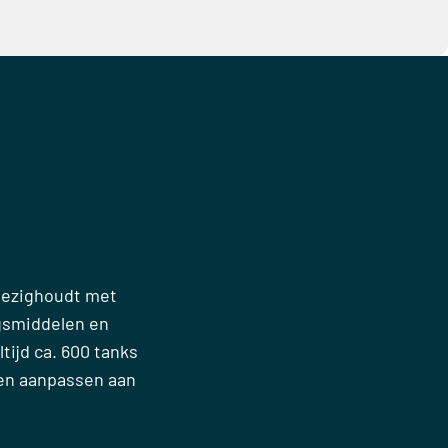
 bezighoudt met
gsmiddelen en
tijd ca. 600 tanks
nen aanpassen aan