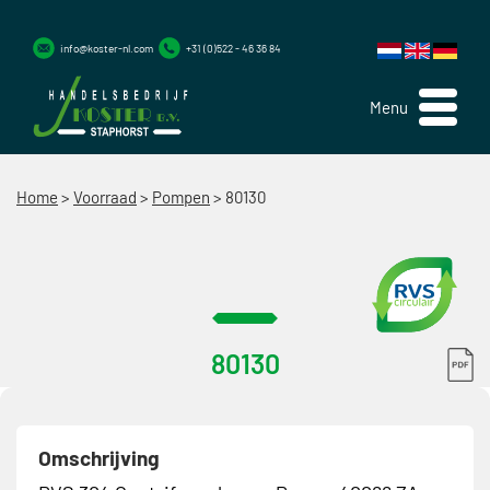
info@koster-nl.com
+31 (0)522 - 46 36 84
Menu
Home
>
Voorraad
>
Pompen
>
80130
80130
Omschrijving