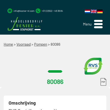
info@koster-nl.com
+31 (0)522 - 46 36 84
Menu
Home
>
Voorraad
>
Pompen
>
80086
80086
Omschrijving