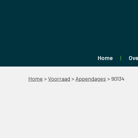
Home
Ove
Home
>
Voorraad
>
Appendages
>
90134