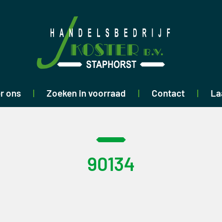
r ons
Zoeken in voorraad
Contact
La
90134