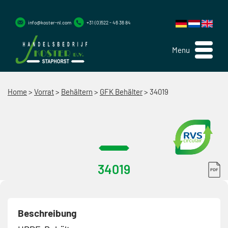
info@koster-nl.com
+31 (0)522 - 46 36 84
Menu
Home
>
Vorrat
>
Behältern
>
GFK Behälter
>
34019
34019
Beschreibung