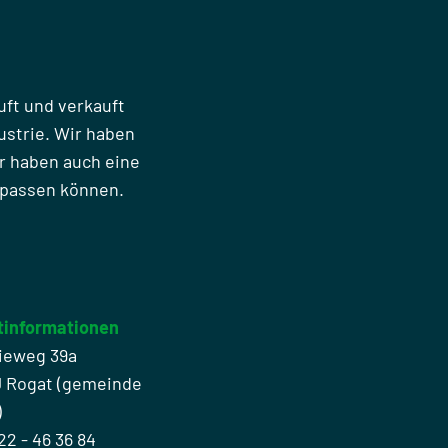
uft und verkauft
strie. Wir haben
r haben auch eine
npassen können.
tinformationen
ieweg 39a
J Rogat (gemeinde
)
22 - 46 36 84