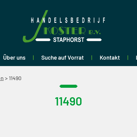
Über uns
Suche auf Vorrat
Kontakt
en
>
11490
11490