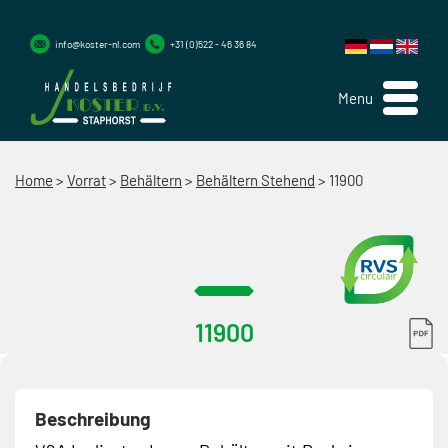
info@koster-nl.com
+31 (0)522 - 46 36 84
Menu
Home
>
Vorrat
>
Behältern
>
Behältern Stehend
>
11900
11900
Beschreibung