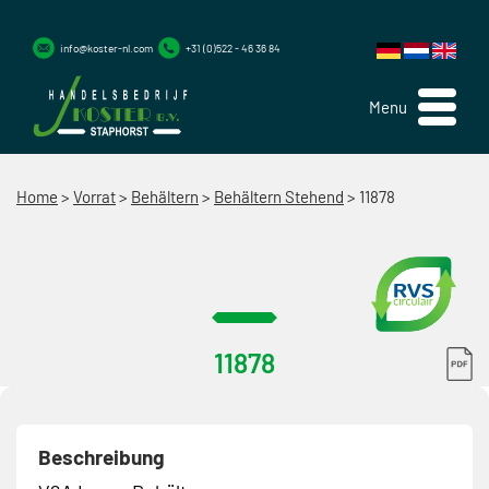
info@koster-nl.com
+31 (0)522 - 46 36 84
Menu
Home
>
Vorrat
>
Behältern
>
Behältern Stehend
>
11878
11878
Beschreibung