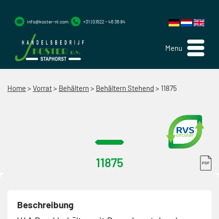
info@koster-nl.com
+31 (0)522 - 46 36 84
Menu
Home
>
Vorrat
>
Behältern
>
Behältern Stehend
>
11875
11875
Beschreibung