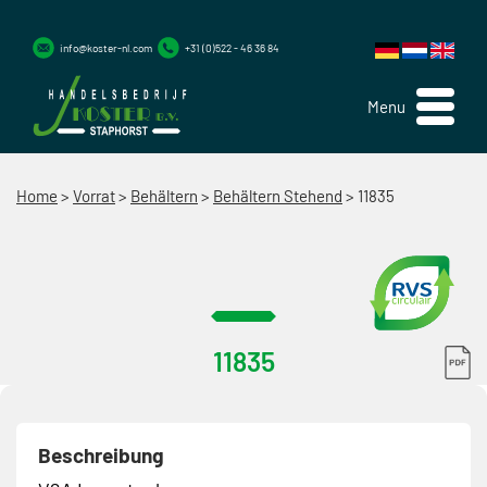
info@koster-nl.com
+31 (0)522 - 46 36 84
Menu
Home
>
Vorrat
>
Behältern
>
Behältern Stehend
>
11835
11835
Beschreibung