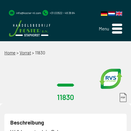
info@koster-nl.com
+31 (0)522 - 46 36 84
Menu
Home
>
Vorrat
>
11830
11830
Beschreibung