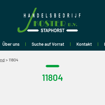
Über uns
Suche auf Vorrat
Kontakt
end
>
11804
11804