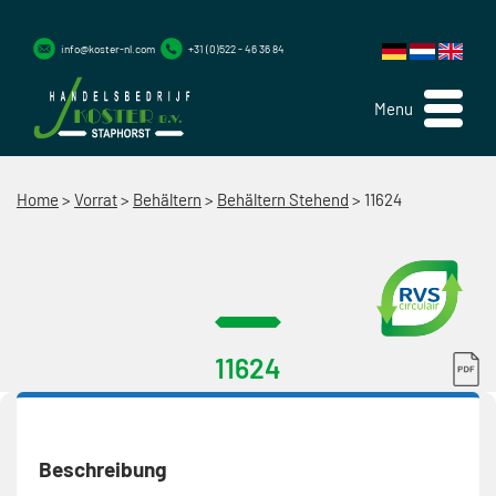
info@koster-nl.com
+31 (0)522 - 46 36 84
Menu
Home
>
Vorrat
>
Behältern
>
Behältern Stehend
>
11624
11624
Beschreibung