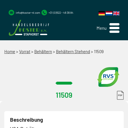
info@koster-nl.com
+31 (0)522 - 46 36 84
Menu
Home
>
Vorrat
>
Behältern
>
Behältern Stehend
>
11509
11509
Beschreibung