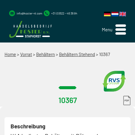
info@koster-nl.com
+31 (0)522 - 46 36 84
Menu
Home
>
Vorrat
>
Behältern
>
Behältern Stehend
>
10367
10367
Beschreibung