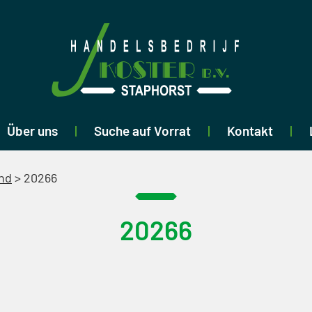
Über uns
Suche auf Vorrat
Kontakt
nd
>
20266
20266