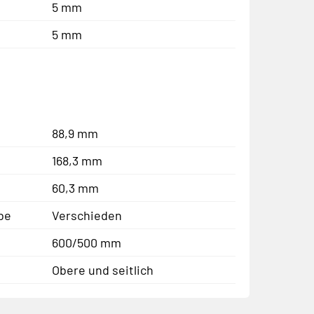
5 mm
5 mm
88,9 mm
168,3 mm
60,3 mm
be
Verschieden
600/500 mm
Obere und seitlich