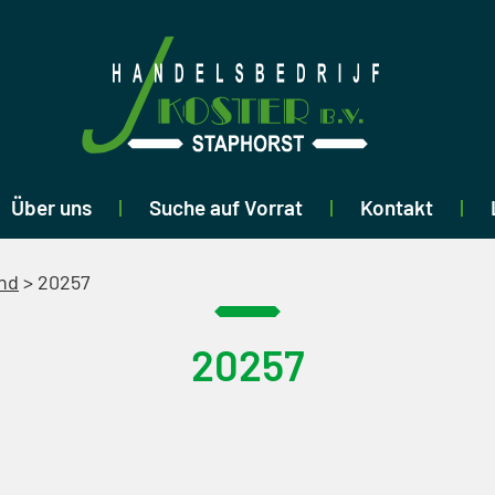
Über uns
Suche auf Vorrat
Kontakt
nd
>
20257
20257