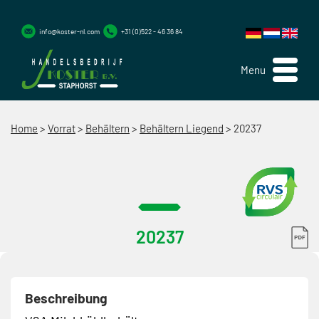
info@koster-nl.com
+31 (0)522 - 46 36 84
Menu
Home
>
Vorrat
>
Behältern
>
Behältern Liegend
>
20237
20237
Beschreibung