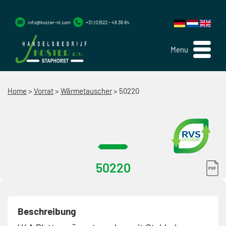
info@koster-nl.com
+31 (0)522 - 46 36 84
Menu
Home
>
Vorrat
>
Wärmetauscher
>
50220
50220
Beschreibung