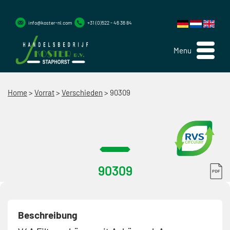
info@koster-nl.com
+31 (0)522 - 46 36 84
Menu
Home
>
Vorrat
>
Verschieden
>
90309
90309
Beschreibung