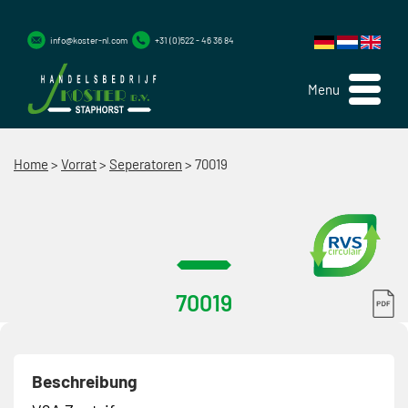
info@koster-nl.com
+31 (0)522 - 46 36 84
Menu
Home
>
Vorrat
>
Seperatoren
>
70019
70019
Beschreibung