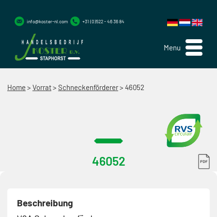
info@koster-nl.com
+31 (0)522 - 46 36 84
Menu
Home
>
Vorrat
>
Schneckenförderer
>
46052
46052
Beschreibung