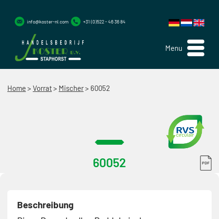
info@koster-nl.com
+31 (0)522 - 46 36 84
Menu
Home
>
Vorrat
>
Mischer
>
60052
60052
Beschreibung