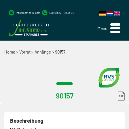
info@koster-nl.com
+31 (0)522 - 46 36 84
Menu
Home
>
Vorrat
>
Anhänge
>
90157
90157
Beschreibung